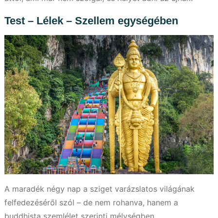
Test – Lélek – Szellem egységében
A maradék négy nap a sziget varázslatos világának
felfedezéséről szól – de nem rohanva, hanem a
buddhista szemlélet szerinti mélységben.