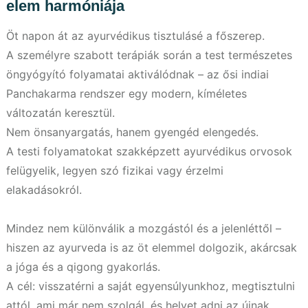
elem harmóniája
Öt napon át az ayurvédikus tisztulásé a főszerep.
A személyre szabott terápiák során a test természetes
öngyógyító folyamatai aktiválódnak – az ősi indiai
Panchakarma rendszer egy modern, kíméletes
változatán keresztül.
Nem önsanyargatás, hanem gyengéd elengedés.
A testi folyamatokat szakképzett ayurvédikus orvosok
felügyelik, legyen szó fizikai vagy érzelmi
elakadásokról.
Mindez nem különválik a mozgástól és a jelenléttől –
hiszen az ayurveda is az öt elemmel dolgozik, akárcsak
a jóga és a qigong gyakorlás.
A cél: visszatérni a saját egyensúlyunkhoz, megtisztulni
attól, ami már nem szolgál, és helyet adni az újnak.