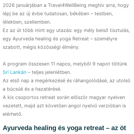
2026 januárjában a Travel4WellBeing meghív arra, hogy
lépj be az új évbe tudatosan, békében – testben,
lélekben, szellemben.
Ez az út több mint egy utazás: egy mély belső tisztulás,
egy Ayurveda healing és yoga Retreat – személyre
szabott, mégis közösségi élmény.
A program összesen 11 napos, melyből 9 napot töltünk
Srí Lankán
– teljes jelenlétben.
Az első nap a megérkezésé és ráhangolódásé, az utolsó
a búcsúé és a hazatérésé.
A kis csoportos retreat során először magyar nyelven
vezetett, majd azt követően angol nyelvű verzióban is
elérhető.
Ayurveda healing és yoga retreat – az öt