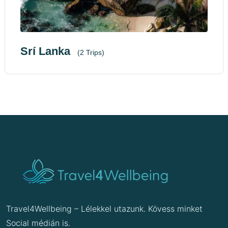
Srí Lanka
(2 Trips)
Travel4Wellbeing – Lélekkel utazunk. Kövess minket
Social médián is.