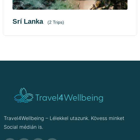
Srí Lanka
(2 Trips)
Travel4Wellbeing – Lélekkel utazunk. Kövess minket
Social médián is.