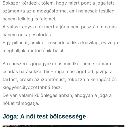
Sokszor kérdezik tőlem, hogy miért pont a jóga lett
számomra az a mozgásforma, ami nemcsak testileg,
hanem lelkileg is felemel.
A válasz egyszerű: mert a jóga nem pusztán mozgás,
hanem önkapcsolódás.
Egy pillanat, amikor lecsendesedik a külvilág, és végre
meghalljuk, mi történik belül.
A rendszeres jógagyakorlás mindkét nem számára
csodás hatásokkal bír – rugalmasságot ad, javítja a
tartást, erősíti az izomtónust, fokozza a keringést és
kiegyensúlyozottabbá tesz.
De van valami különleges abban, ahogyan a jóga a
nőket támogatja.
Jóga: A női test bölcsessége