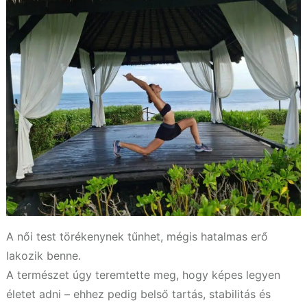
A női test törékenynek tűnhet, mégis hatalmas erő
lakozik benne.
A természet úgy teremtette meg, hogy képes legyen
életet adni – ehhez pedig belső tartás, stabilitás és