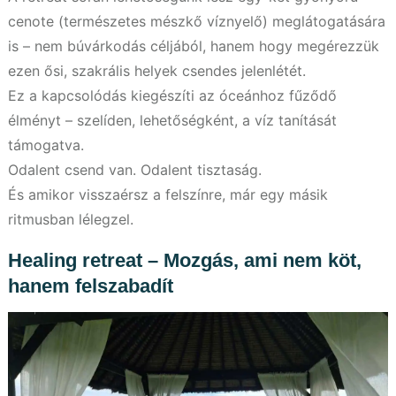
cenote (természetes mészkő víznyelő) meglátogatására
is – nem búvárkodás céljából, hanem hogy megérezzük
ezen ősi, szakrális helyek csendes jelenlétét.
Ez a kapcsolódás kiegészíti az óceánhoz fűződő
élményt – szelíden, lehetőségként, a víz tanítását
támogatva.
Odalent csend van. Odalent tisztaság.
És amikor visszaérsz a felszínre, már egy másik
ritmusban lélegzel.
Healing retreat – Mozgás, ami nem köt,
hanem felszabadít