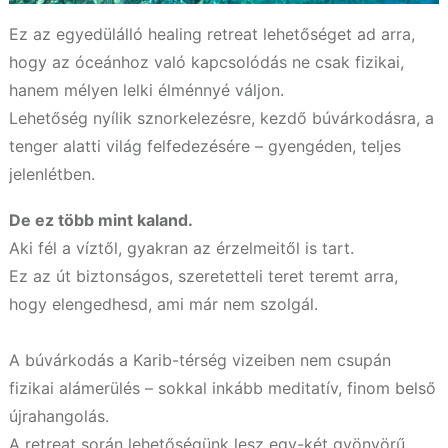
Ez az egyedülálló healing retreat lehetőséget ad arra,
hogy az óceánhoz való kapcsolódás ne csak fizikai,
hanem mélyen lelki élménnyé váljon.
Lehetőség nyílik sznorkelezésre, kezdő búvárkodásra, a
tenger alatti világ felfedezésére – gyengéden, teljes
jelenlétben.
De ez több mint kaland.
Aki fél a víztől, gyakran az érzelmeitől is tart.
Ez az út biztonságos, szeretetteli teret teremt arra,
hogy elengedhesd, ami már nem szolgál.
A búvárkodás a Karib-térség vizeiben nem csupán
fizikai alámerülés – sokkal inkább meditatív, finom belső
újrahangolás.
A retreat során lehetőségünk lesz egy-két gyönyörű