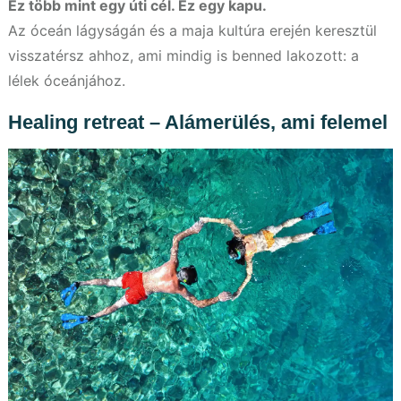
Ez több mint egy úti cél. Ez egy kapu.
Az óceán lágyságán és a maja kultúra erején keresztül
visszatérsz ahhoz, ami mindig is benned lakozott: a
lélek óceánjához.
Healing retreat – Alámerülés, ami felemel