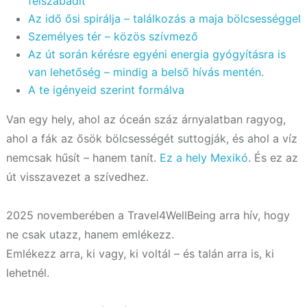
felszabadít
Az idő ősi spirálja – találkozás a maja bölcsességgel
Személyes tér – közös szívmező
Az út során kérésre egyéni energia gyógyításra is
van lehetőség – mindig a belső hívás mentén.
A te igényeid szerint formálva
Van egy hely, ahol az óceán száz árnyalatban ragyog,
ahol a fák az ősök bölcsességét suttogják, és ahol a víz
nemcsak hűsít – hanem tanít.
Ez a hely Mexikó
. És ez az
út visszavezet a szívedhez.
2025 novemberében a Travel4WellBeing arra hív, hogy
ne csak utazz, hanem emlékezz.
Emlékezz arra, ki vagy, ki voltál – és talán arra is, ki
lehetnél.