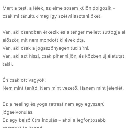
Mert a test, a lélek, az elme sosem külön dolgozik –
csak mi tanultuk meg így szétválasztani őket.
Van, aki csendben érkezik és a tenger mellett suttogja el
először, mit nem mondott ki évek óta.
Van, aki csak a jógaszőnyegen tud sírni.
Van, aki azt hiszi, csak pihenni jön, és közben új életutat
talál.
Én csak ott vagyok.
Nem mint tanító. Nem mint vezető. Hanem mint jelenlét.
Ez a healing és yoga retreat nem egy egyszerű
jógaelvonulás.
Ez egy belső útra indulás – ahol a legfontosabb
szerepet te kapod.